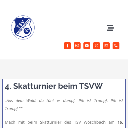
Zum
Inhalt
springen
Toggle
Naviga
Herrenfussball
Jugendfussball
Sportangebote
4. Skatturnier beim TSVW
Aktuelles
„Aus dem Wald, da tönt es dumpf: Pik ist Trumpf, Pik ist
Trumpf.“*
Verein
Mach mit beim Skatturnier des TSV Wöschbach am
15.