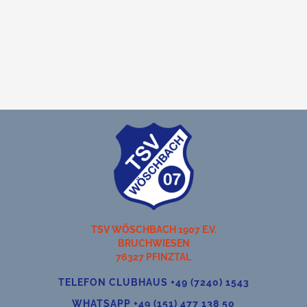
TSV WÖSCHBACH 1907 E.V.
BRUCHWIESEN
76327 PFINZTAL
TELEFON CLUBHAUS +49 (7240) 1543
WHATSAPP +49 (151) 477 138 50