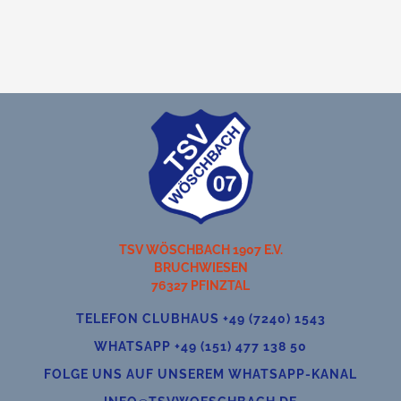
TSV WÖSCHBACH 1907 E.V.
BRUCHWIESEN
76327 PFINZTAL
TELEFON CLUBHAUS +49 (7240) 1543
WHATSAPP +49 (151) 477 138 50
FOLGE UNS AUF UNSEREM WHATSAPP-KANAL