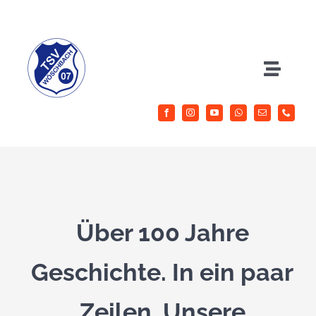
Zum
Inhalt
springen
Toggle
Naviga
Herrenfussball
Jugendfussball
Sportangebote
Über 100 Jahre
Aktuelles
Geschichte. In ein paar
Verein
Zeilen. Unsere