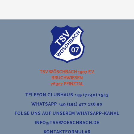
TSV WÖSCHBACH 1907 E.V.
BRUCHWIESEN
76327 PFINZTAL
TELEFON CLUBHAUS +49 (7240) 1543
WHATSAPP +49 (151) 477 138 50
FOLGE UNS AUF UNSEREM WHATSAPP-KANAL
INFO@TSVWOESCHBACH.DE
KONTAKTFORMULAR