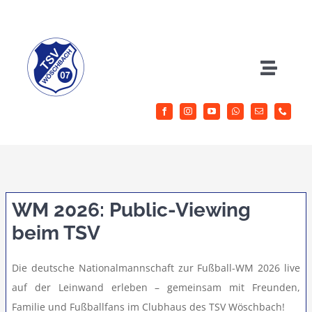
Zum
Inhalt
springen
Toggle
Naviga
Herrenfussball
Jugendfussball
Sportangebote
WM 2026: Public-Viewing
beim TSV
Aktuelles
Die deutsche Nationalmannschaft zur Fußball-WM 2026 live
auf der Leinwand erleben – gemeinsam mit Freunden,
Verein
Familie und Fußballfans im Clubhaus des TSV Wöschbach!