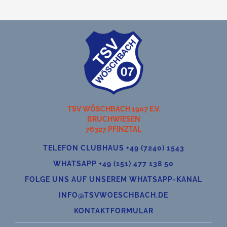
TSV WÖSCHBACH 1907 E.V.
BRUCHWIESEN
76327 PFINZTAL
TELEFON CLUBHAUS +49 (7240) 1543
WHATSAPP +49 (151) 477 138 50
FOLGE UNS AUF UNSEREM WHATSAPP-KANAL
INFO@TSVWOESCHBACH.DE
KONTAKTFORMULAR