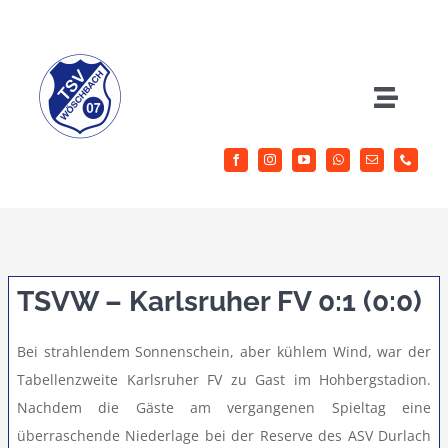
Zum
Inhalt
springen
Toggle
Naviga
Herrenfussball
Jugendfussball
Sportangebote
TSVW – Karlsruher FV 0:1 (0:0)
Aktuelles
Bei strahlendem Sonnenschein, aber kühlem Wind, war der
Tabellenzweite Karlsruher FV zu Gast im Hohbergstadion.
Nachdem die Gäste am vergangenen Spieltag eine
Verein
überraschende Niederlage bei der Reserve des ASV Durlach