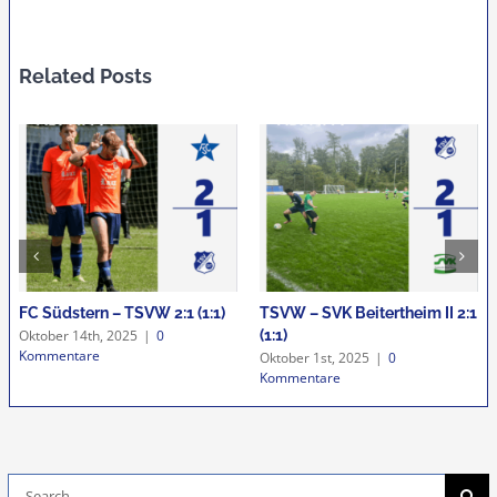
Related Posts
heim II 2:1
VfB Grötzingen II – TSVW 0:5
SV Hohenwettersbac
(0:2)
TSVW 2:2 (0:1)
September 22nd, 2025
|
0
Oktober 27th, 2025
|
0
Kommentare
Kommentare
Suche