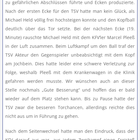
zu gefährlichen Abschlüssen führte und Ecken produzierte.
Nach der ersten Ecke für den TSV hatte man kein Glück, als
Michael Held völlig frei hochsteigen konnte und den Kopfball
deutlich über das Tor setzte. Bei der nächsten Ecke (19.
Minute) rauschte Michael Held mit dem KFV’ler Marcel Pleeß
in der Luft zusammen. Beim Luftkampf um den Ball traf der
TSV Akteur den Gegenspieler unbeabsichtigt mit dem Kopf
am Jochbein. Dies hatte leider eine schwere Verletzung zur
Folge, weshalb Pleeß mit dem Krankenwagen in die Klinik
gefahren werden musste. Wir wünschen auch an dieser
Stelle nochmals „Gute Besserung“ und hoffen das er bald
wieder auf dem Platz stehen kann. Bis zu Pause hatte der
TSV zwar die besseren Torchancen, allerdings reichte dies
nicht aus um in Führung zu gehen.
Nach dem Seitenwechsel hatte man den Eindruck, dass der
KFV darauf aus war, aus jedem Zweikampf einen Freistoß