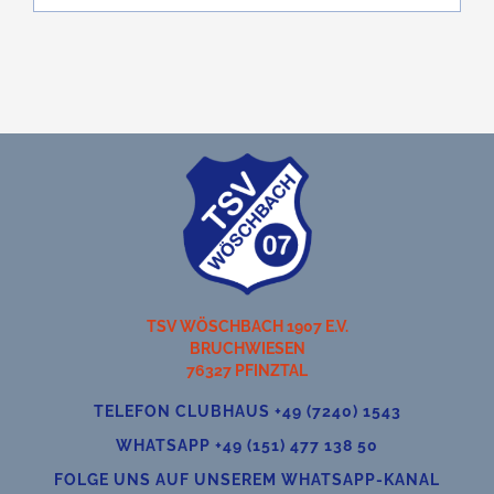
Teamshop
Clubhausumbau
Rechtliches
TSV WÖSCHBACH 1907 E.V.
BRUCHWIESEN
76327 PFINZTAL
TELEFON CLUBHAUS +49 (7240) 1543
WHATSAPP +49 (151) 477 138 50
FOLGE UNS AUF UNSEREM WHATSAPP-KANAL