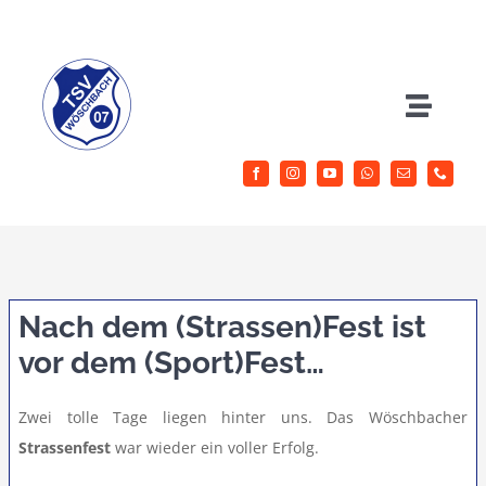
Zum
Inhalt
springen
Toggle
Naviga
Herrenfussball
Jugendfussball
Sportangebote
Nach dem (Strassen)Fest ist
vor dem (Sport)Fest…
Aktuelles
Zwei tolle Tage liegen hinter uns. Das Wöschbacher
Strassenfest
war wieder ein voller Erfolg.
Verein