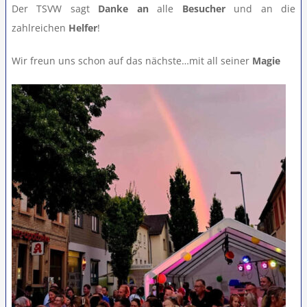
Der TSVW sagt
Danke
an
alle
Besucher
und an die
Teamshop
zahlreichen
Helfer
!
Wir freun uns schon auf das nächste…mit all seiner
Magie
Clubhausumbau
Rechtliches