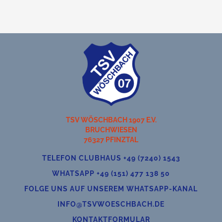
TSV WÖSCHBACH 1907 E.V.
BRUCHWIESEN
76327 PFINZTAL
TELEFON CLUBHAUS +49 (7240) 1543
WHATSAPP +49 (151) 477 138 50
FOLGE UNS AUF UNSEREM WHATSAPP-KANAL
INFO@TSVWOESCHBACH.DE
KONTAKTFORMULAR