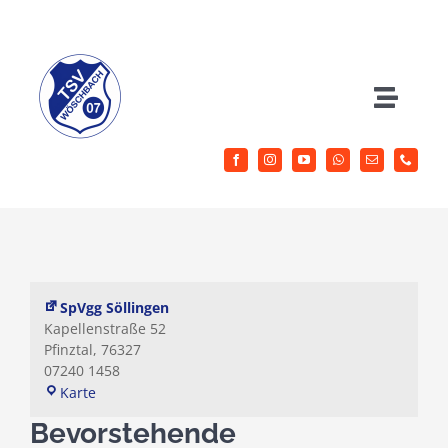
Zum
Inhalt
springen
Toggle
Naviga
Herrenfussball
Jugendfussball
Sportangebote
SpVgg Söllingen
Kapellenstraße 52
Pfinztal
,
76327
Aktuelles
07240 1458
SpVgg
Karte
Söllingen
Verein
Bevorstehende