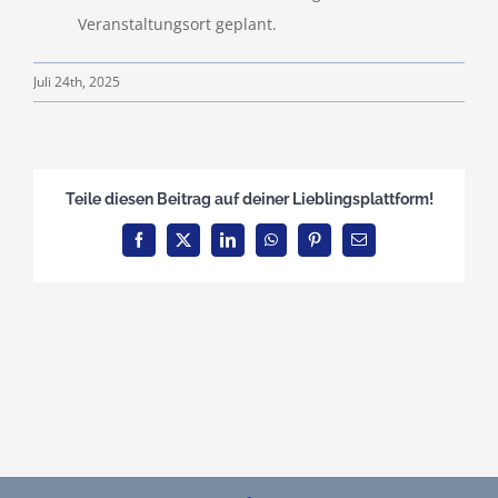
Veranstaltungsort geplant.
Teamshop
Juli 24th, 2025
Clubhausumbau
Rechtliches
Teile diesen Beitrag auf deiner Lieblingsplattform!
Facebook
X
LinkedIn
WhatsApp
Pinterest
E-
Mail