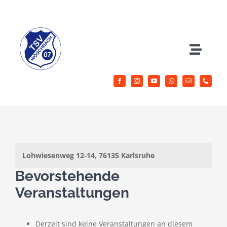
Zum
Inhalt
springen
Toggle
Naviga
Herrenfussball
Jugendfussball
Sportangebote
Lohwiesenweg 12-14, 76135 Karlsruhe
Bevorstehende
Aktuelles
Veranstaltungen
Verein
Derzeit sind keine Veranstaltungen an diesem