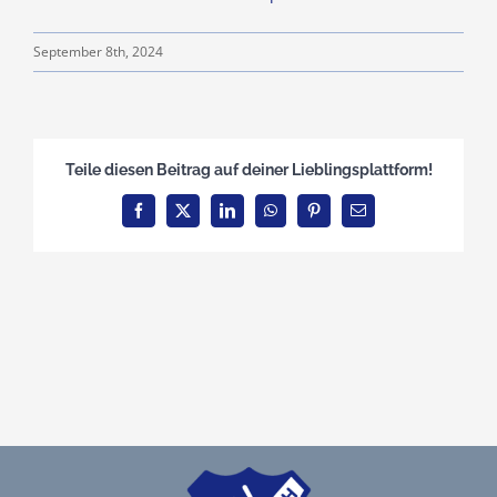
Teamshop
September 8th, 2024
Clubhausumbau
Teile diesen Beitrag auf deiner Lieblingsplattform!
Rechtliches
Facebook
X
LinkedIn
WhatsApp
Pinterest
E-
Mail