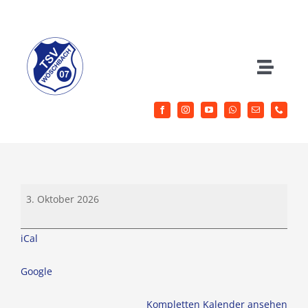
Zum
Inhalt
springen
Toggle
Naviga
Herrenfussball
Jugendfussball
Tag
Sportangebote
3. Oktober 2026
der
deutschen
iCal
Aktuelles
Einheit
Google
Verein
Kompletten Kalender ansehen