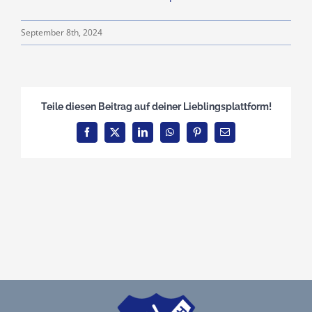
Teamshop
September 8th, 2024
Clubhausumbau
Teile diesen Beitrag auf deiner Lieblingsplattform!
Rechtliches
Facebook
X
LinkedIn
WhatsApp
Pinterest
E-
Mail