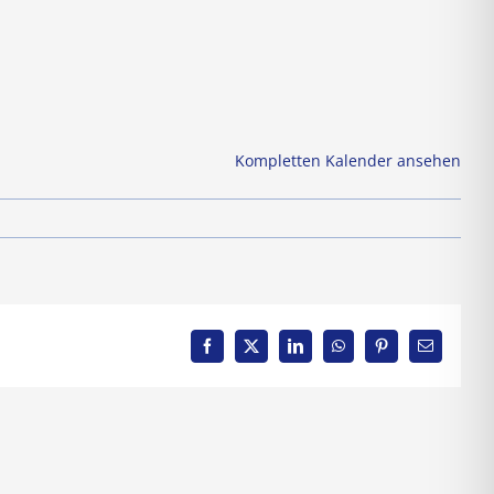
Kompletten Kalender ansehen
Facebook
X
LinkedIn
WhatsApp
Pinterest
E-
Mail