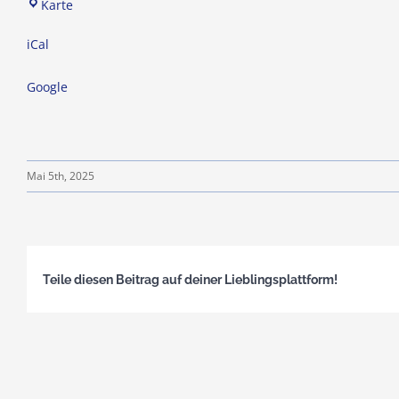
TSV
Karte
Wöschbach
iCal
07
e.V.
Google
Mai 5th, 2025
Teile diesen Beitrag auf deiner Lieblingsplattform!