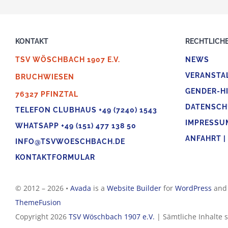
KONTAKT
RECHTLICHE
TSV WÖSCHBACH 1907 E.V.
NEWS
VERANSTA
BRUCHWIESEN
GENDER-H
76327 PFINZTAL
DATENSCH
TELEFON CLUBHAUS +49 (7240) 1543
IMPRESSU
WHATSAPP +49 (151) 477 138 50
ANFAHRT |
INFO@TSVWOESCHBACH.DE
KONTAKTFORMULAR
© 2012 – 2026 •
Avada
is a
Website Builder
for
WordPress
an
ThemeFusion
Copyright 2026
TSV Wöschbach 1907 e.V.
| Sämtliche Inhalte 