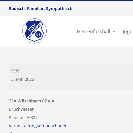
Zum
Badisch. Familiär. Sympathisch.
Inhalt
springen
Herrenfussball
Juge
F-
9:30
Junioren
3. Mai 2025
Heim-
Spieltag
TSV Wöschbach 07 e.V.
Bruchwiesen
Pfinztal
,
76327
Veranstaltungsort anschauen