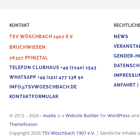
KONTAKT
RECHTLICHE
TSV WÖSCHBACH 1907 E.V.
NEWS
VERANSTA
BRUCHWIESEN
GENDER-H
76327 PFINZTAL
DATENSCH
TELEFON CLUBHAUS +49 (7240) 1543
IMPRESSU
WHATSAPP +49 (151) 477 138 50
ANFAHRT |
INFO@TSVWOESCHBACH.DE
KONTAKTFORMULAR
© 2012 – 2026 •
Avada
is a
Website Builder
for
WordPress
an
ThemeFusion
Copyright 2026
TSV Wöschbach 1907 e.V.
| Sämtliche Inhalte 