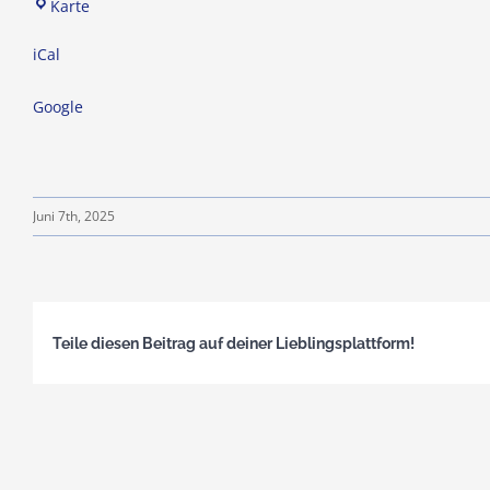
TSV
Karte
Wöschbach
iCal
07
e.V.
Google
Juni 7th, 2025
Teile diesen Beitrag auf deiner Lieblingsplattform!