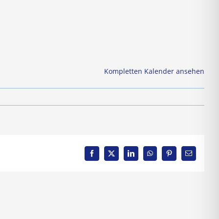
Kompletten Kalender ansehen
Facebook
X
LinkedIn
WhatsApp
Pinterest
E-
Mail