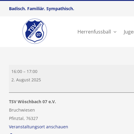
Zum
Badisch. Familiär. Sympathisch.
Inhalt
springen
Herrenfussball
Juge
AH
16:00
–
17:00
Kleinfeldturnier
2. August 2025
TSV Wöschbach 07 e.V.
Bruchwiesen
Pfinztal
,
76327
Veranstaltungsort anschauen