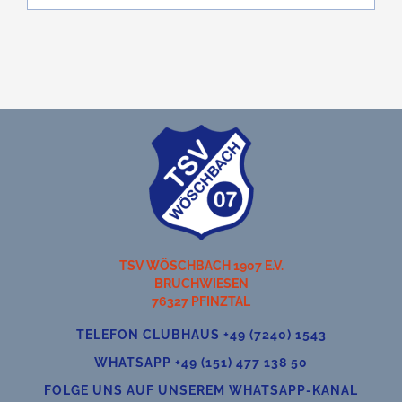
Teamshop
Clubhausumbau
Rechtliches
TSV WÖSCHBACH 1907 E.V.
BRUCHWIESEN
76327 PFINZTAL
TELEFON CLUBHAUS +49 (7240) 1543
WHATSAPP +49 (151) 477 138 50
FOLGE UNS AUF UNSEREM WHATSAPP-KANAL