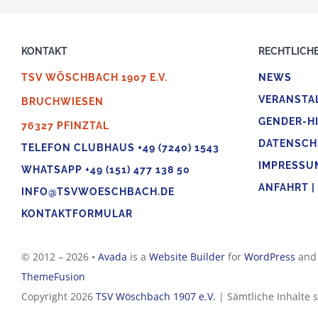
KONTAKT
RECHTLICHE
TSV WÖSCHBACH 1907 E.V.
NEWS
VERANSTA
BRUCHWIESEN
GENDER-H
76327 PFINZTAL
DATENSCH
TELEFON CLUBHAUS +49 (7240) 1543
IMPRESSU
WHATSAPP +49 (151) 477 138 50
ANFAHRT |
INFO@TSVWOESCHBACH.DE
KONTAKTFORMULAR
© 2012 – 2026 •
Avada
is a
Website Builder
for
WordPress
an
ThemeFusion
Copyright 2026
TSV Wöschbach 1907 e.V.
| Sämtliche Inhalte 