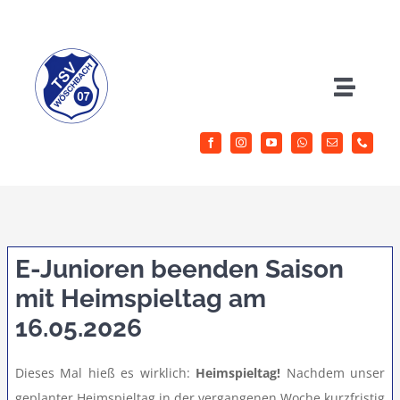
Zum
Inhalt
springen
Toggle
Naviga
Herrenfussball
Jugendfussball
Sportangebote
E-Junioren beenden Saison
mit Heimspieltag am
Aktuelles
16.05.2026
Verein
Dieses Mal hieß es wirklich:
Heimspieltag!
Nachdem unser
geplanter Heimspieltag in der vergangenen Woche kurzfristig