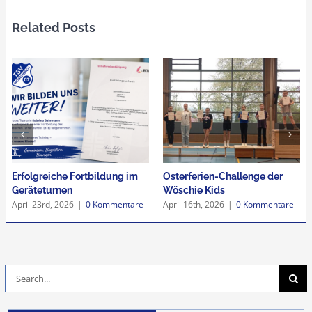
Related Posts
m
Osterferien-Challenge der
Osteraktion unserer
Wöschie Kids
Jugendturner
re
April 16th, 2026
|
0 Kommentare
März 30th, 2026
|
0 Kommentar
Suche
nach: