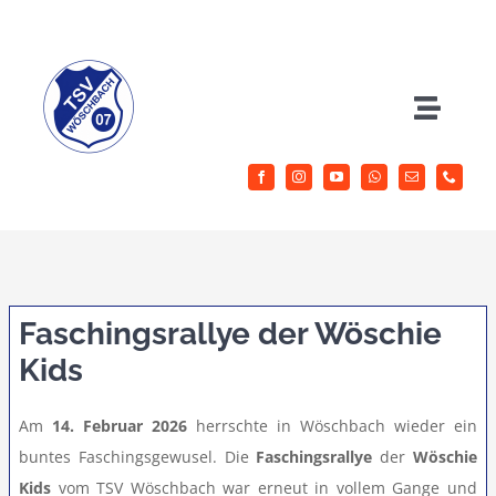
Zum
Inhalt
springen
Toggle
Naviga
Herrenfussball
Jugendfussball
Sportangebote
Faschingsrallye der Wöschie
Kids
Aktuelles
Am
14. Februar 2026
herrschte in Wöschbach wieder ein
buntes Faschingsgewusel. Die
Faschingsrallye
der
Wöschie
Verein
Kids
vom TSV Wöschbach war erneut in vollem Gange und