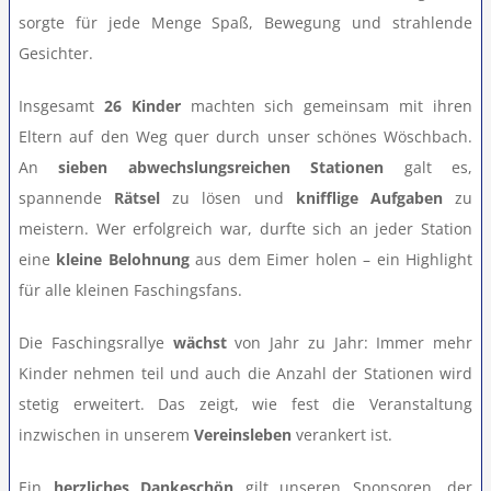
sorgte für jede Menge Spaß, Bewegung und strahlende
Teamshop
Gesichter.
Insgesamt
26 Kinder
machten sich gemeinsam mit ihren
Clubhausumbau
Eltern auf den Weg quer durch unser schönes Wöschbach.
An
sieben abwechslungsreichen Stationen
galt es,
Rechtliches
spannende
Rätsel
zu lösen und
knifflige Aufgaben
zu
meistern. Wer erfolgreich war, durfte sich an jeder Station
eine
kleine Belohnung
aus dem Eimer holen – ein Highlight
für alle kleinen Faschingsfans.
Die Faschingsrallye
wächst
von Jahr zu Jahr: Immer mehr
Kinder nehmen teil und auch die Anzahl der Stationen wird
stetig erweitert. Das zeigt, wie fest die Veranstaltung
inzwischen in unserem
Vereinsleben
verankert ist.
Ein
herzliches Dankeschön
gilt unseren Sponsoren, der