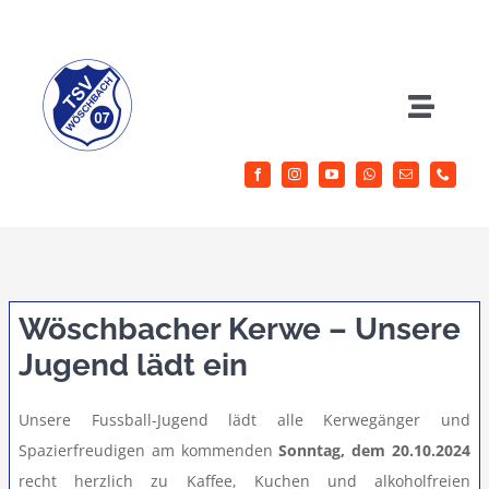
Zum
Inhalt
springen
Toggle
Naviga
Herrenfussball
Jugendfussball
Sportangebote
Wöschbacher Kerwe – Unsere
Jugend lädt ein
Aktuelles
Unsere Fussball-Jugend lädt alle Kerwegänger und
Spazierfreudigen am kommenden
Sonntag, dem 20.10.2024
Verein
recht herzlich zu Kaffee, Kuchen und alkoholfreien