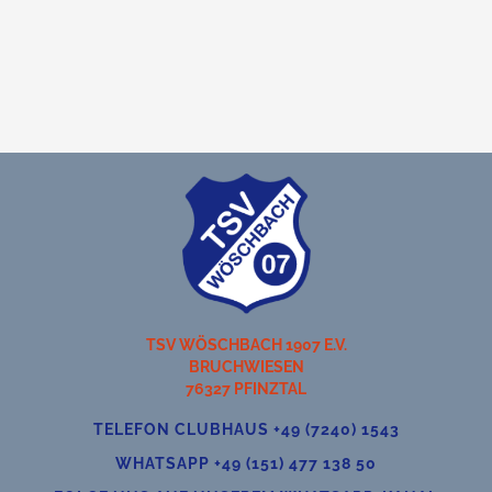
TSV WÖSCHBACH 1907 E.V.
BRUCHWIESEN
76327 PFINZTAL
TELEFON CLUBHAUS +49 (7240) 1543
WHATSAPP +49 (151) 477 138 50